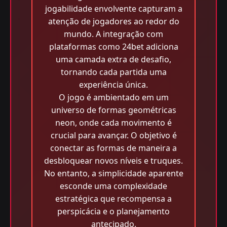
jogabilidade envolvente capturam a
atenção de jogadores ao redor do
mundo. A integração com
plataformas como 24bet adiciona
uma camada extra de desafio,
tornando cada partida uma
experiência única.
O jogo é ambientado em um
universo de formas geométricas
neon, onde cada movimento é
crucial para avançar. O objetivo é
conectar as formas de maneira a
desbloquear novos níveis e truques.
No entanto, a simplicidade aparente
esconde uma complexidade
estratégica que recompensa a
perspicácia e o planejamento
antecipado.