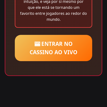
intuição, e veja por si mesmo por
que ele está se tornando um
favorito entre jogadores ao redor do
mundo.
🎰 ENTRAR NO
CASSINO AO VIVO