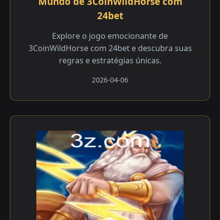
Mundo de 3CoinWildHorse com
24bet
Explore o jogo emocionante de
3CoinWildHorse com 24bet e descubra suas
regras e estratégias únicas.
2026-04-06