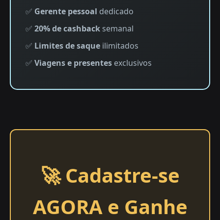
✅
Gerente pessoal
dedicado
✅
20% de cashback
semanal
✅
Limites de saque
ilimitados
✅
Viagens e presentes
exclusivos
🚀 Cadastre-se
AGORA e Ganhe