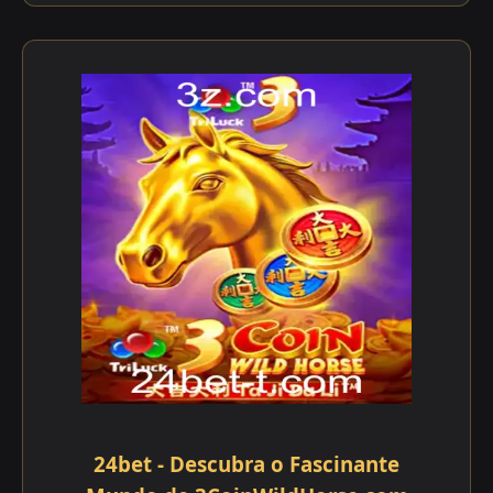
24bet - Descubra o Fascinante