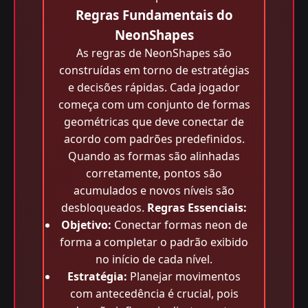
Regras Fundamentais do
NeonShapes
As regras de NeonShapes são
construídas em torno de estratégias
e decisões rápidas. Cada jogador
começa com um conjunto de formas
geométricas que deve conectar de
acordo com padrões predefinidos.
Quando as formas são alinhadas
corretamente, pontos são
acumulados e novos níveis são
desbloqueados.
Regras Essenciais:
Objetivo:
Conectar formas neon de
forma a completar o padrão exibido
no início de cada nível.
Estratégia:
Planejar movimentos
com antecedência é crucial, pois