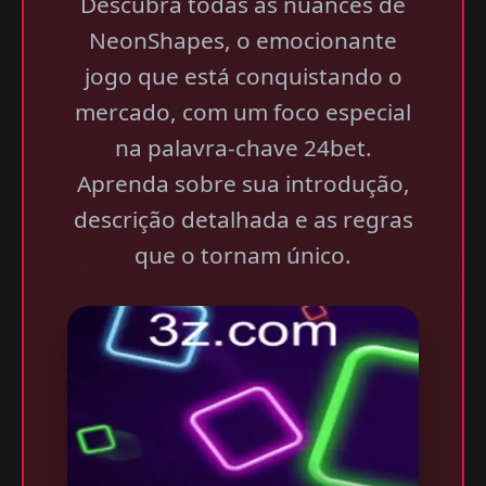
Descubra todas as nuances de
NeonShapes, o emocionante
jogo que está conquistando o
mercado, com um foco especial
na palavra-chave 24bet.
Aprenda sobre sua introdução,
descrição detalhada e as regras
que o tornam único.