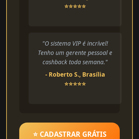
⭐⭐⭐⭐⭐
"O sistema VIP é incrível!
Tenho um gerente pessoal e
cashback toda semana."
- Roberto S., Brasília
⭐⭐⭐⭐⭐
⭐ CADASTRAR GRÁTIS