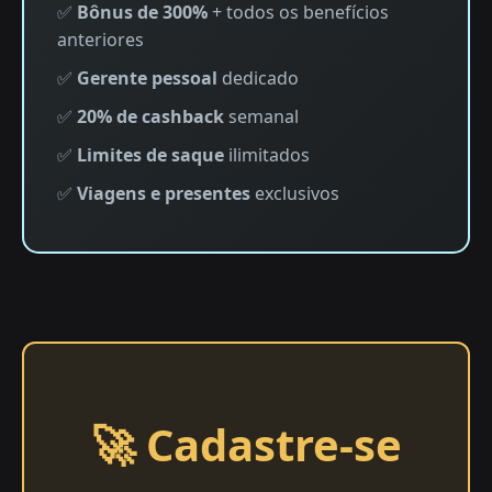
✅
Bônus de 300%
+ todos os benefícios
anteriores
✅
Gerente pessoal
dedicado
✅
20% de cashback
semanal
✅
Limites de saque
ilimitados
✅
Viagens e presentes
exclusivos
🚀 Cadastre-se