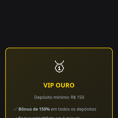
🥇
VIP OURO
Depósito mínimo: R$ 150
✅
Bônus de 150%
em todos os depósitos