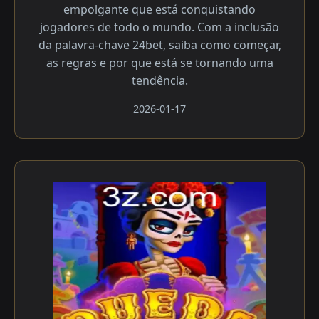
empolgante que está conquistando
jogadores de todo o mundo. Com a inclusão
da palavra-chave 24bet, saiba como começar,
as regras e por que está se tornando uma
tendência.
2026-01-17