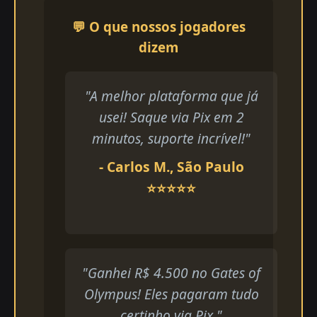
💬 O que nossos jogadores
dizem
"A melhor plataforma que já
usei! Saque via Pix em 2
minutos, suporte incrível!"
- Carlos M., São Paulo
⭐⭐⭐⭐⭐
"Ganhei R$ 4.500 no Gates of
Olympus! Eles pagaram tudo
certinho via Pix."