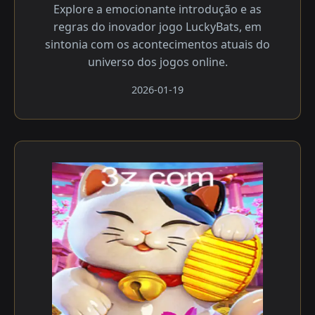
Explore a emocionante introdução e as
regras do inovador jogo LuckyBats, em
sintonia com os acontecimentos atuais do
universo dos jogos online.
2026-01-19