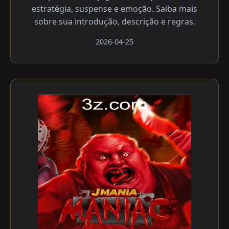
estratégia, suspense e emoção. Saiba mais
sobre sua introdução, descrição e regras.
2026-04-25