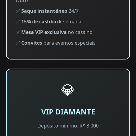
Ouro
✅
Saque instantâneo
24/7
✅
15% de cashback
semanal
✅
Mesa VIP exclusiva
no cassino
✅
Convites
para eventos especiais
💎
VIP DIAMANTE
Depósito mínimo: R$ 3.000