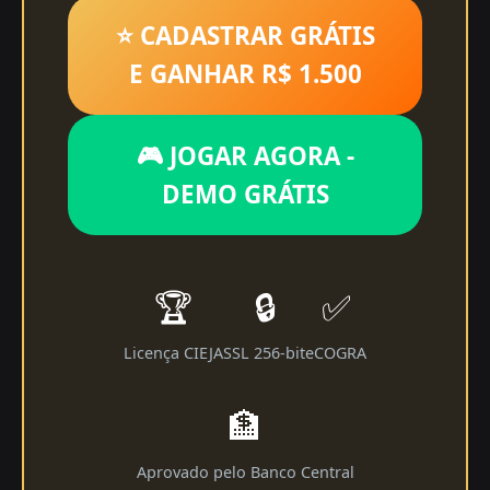
⭐ CADASTRAR GRÁTIS
E GANHAR R$ 1.500
🎮 JOGAR AGORA -
DEMO GRÁTIS
🏆
🔒
✅
Licença CIEJA
SSL 256-bit
eCOGRA
🏦
Aprovado pelo Banco Central