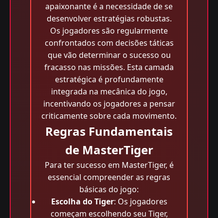
apaixonante é a necessidade de se
desenvolver estratégias robustas.
Os jogadores são regularmente
confrontados com decisões táticas
que vão determinar o sucesso ou
fracasso nas missões. Esta camada
estratégica é profundamente
integrada na mecânica do jogo,
incentivando os jogadores a pensar
criticamente sobre cada movimento.
Regras Fundamentais
de MasterTiger
Para ter sucesso em MasterTiger, é
essencial compreender as regras
básicas do jogo:
Escolha do Tiger
: Os jogadores
começam escolhendo seu Tiger,