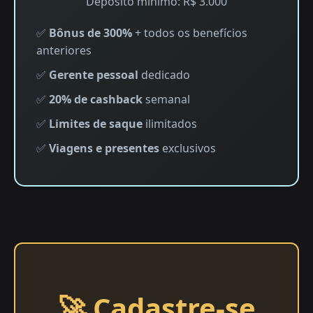
Depósito mínimo: R$ 3.000
✅
Bônus de 300%
+ todos os benefícios
anteriores
✅
Gerente pessoal
dedicado
✅
20% de cashback
semanal
✅
Limites de saque
ilimitados
✅
Viagens e presentes
exclusivos
🚀 Cadastre-se