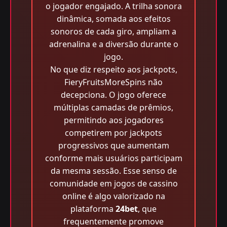
o jogador engajado. A trilha sonora
dinâmica, somada aos efeitos
sonoros de cada giro, ampliam a
adrenalina e a diversão durante o
jogo.
No que diz respeito aos jackpots,
FieryFruitsMoreSpins não
decepciona. O jogo oferece
múltiplas camadas de prêmios,
permitindo aos jogadores
competirem por jackpots
progressivos que aumentam
conforme mais usuários participam
da mesma sessão. Esse senso de
comunidade em jogos de cassino
online é algo valorizado na
plataforma
24bet
, que
frequentemente promove