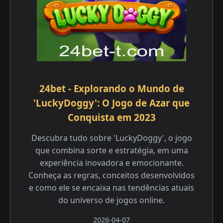
24bet - Explorando o Mundo de
'LuckyDoggy': O Jogo de Azar que
Conquista em 2023
Descubra tudo sobre 'LuckyDoggy', o jogo
que combina sorte e estratégia, em uma
experiência inovadora e emocionante.
Conheça as regras, conceitos desenvolvidos
e como ele se encaixa nas tendências atuais
do universo de jogos online.
2026-04-07