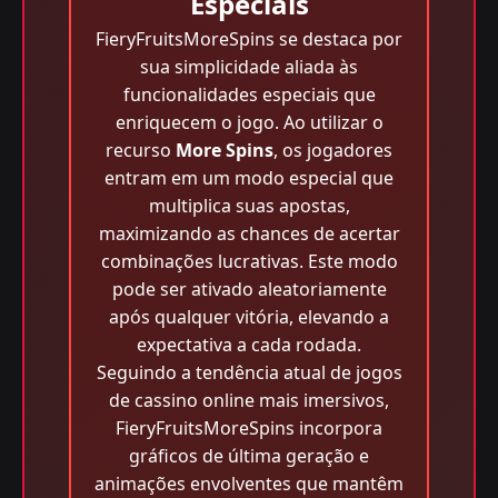
Especiais
FieryFruitsMoreSpins se destaca por
sua simplicidade aliada às
funcionalidades especiais que
enriquecem o jogo. Ao utilizar o
recurso
More Spins
, os jogadores
entram em um modo especial que
multiplica suas apostas,
maximizando as chances de acertar
combinações lucrativas. Este modo
pode ser ativado aleatoriamente
após qualquer vitória, elevando a
expectativa a cada rodada.
Seguindo a tendência atual de jogos
de cassino online mais imersivos,
FieryFruitsMoreSpins incorpora
gráficos de última geração e
animações envolventes que mantêm