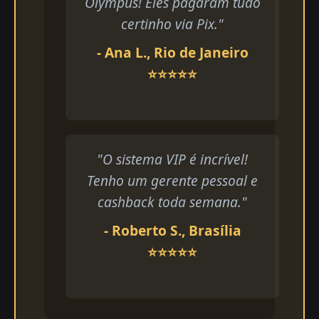
Olympus! Eles pagaram tudo
certinho via Pix."
- Ana L., Rio de Janeiro
⭐⭐⭐⭐⭐
"O sistema VIP é incrível!
Tenho um gerente pessoal e
cashback toda semana."
- Roberto S., Brasília
⭐⭐⭐⭐⭐