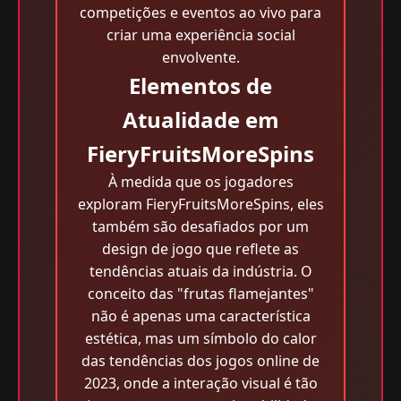
competições e eventos ao vivo para
criar uma experiência social
envolvente.
Elementos de
Atualidade em
FieryFruitsMoreSpins
À medida que os jogadores
exploram FieryFruitsMoreSpins, eles
também são desafiados por um
design de jogo que reflete as
tendências atuais da indústria. O
conceito das "frutas flamejantes"
não é apenas uma característica
estética, mas um símbolo do calor
das tendências dos jogos online de
2023, onde a interação visual é tão