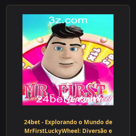
24bet - Explorando o Mundo de
MrFirstLuckyWheel: Diversão e