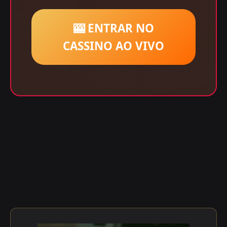
🎰 ENTRAR NO
CASSINO AO VIVO