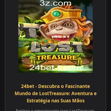
24bet - Descubra o Fascinante
Mundo de LostTreasure: Aventura e
Estratégia nas Suas Mãos
Explore o emocionante jogo LostTreasure,