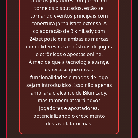
onde os jogadores competem em
torneios disputados, estão se
tornando eventos principais com
cobertura jornalística extensa. A
colaboração de BikiniLady com
24bet posiciona ambas as marcas
como líderes nas indústrias de jogos
eletrônicos e apostas online.
À medida que a tecnologia avança,
espera-se que novas
funcionalidades e modos de jogo
sejam introduzidos. Isso não apenas
ampliará o alcance de BikiniLady,
mas também atrairá novos
jogadores e apostadores,
potencializando o crescimento
destas plataformas.