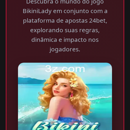
Descubra o mundo do jogo
BikiniLady em conjunto com a
plataforma de apostas 24bet,
explorando suas regras,
dinâmica e impacto nos
jogadores.