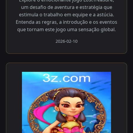
um desafio de aventura e estratégia que
estimula o trabalho em equipe e a astúcia.
Entenda as regras, a introdução e os eventos
que tornam este jogo uma sensação global.
2026-02-10