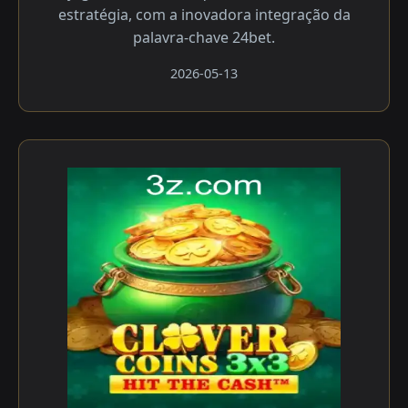
estratégia, com a inovadora integração da
palavra-chave 24bet.
2026-05-13