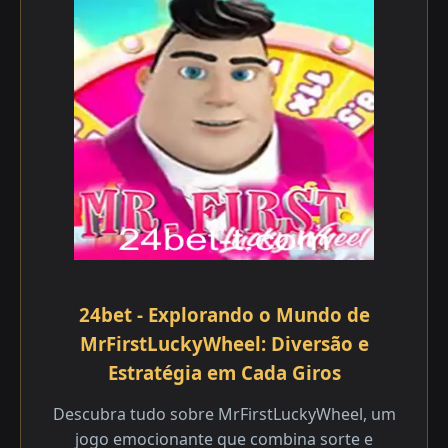
24bet - Explorando o Mundo de
MrFirstLuckyWheel: Diversão e
Estratégia em Cada Giros
Descubra tudo sobre MrFirstLuckyWheel, um
jogo emocionante que combina sorte e