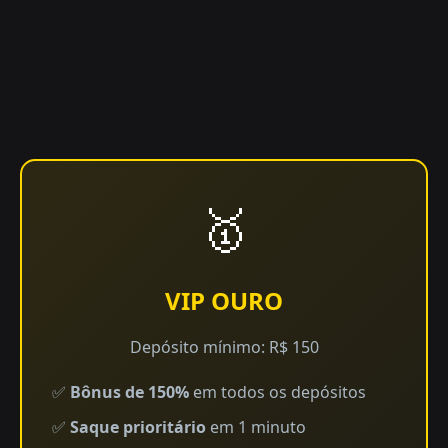
🥇
VIP OURO
Depósito mínimo: R$ 150
✅
Bônus de 150%
em todos os depósitos
✅
Saque prioritário
em 1 minuto