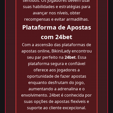
sentidos. Os jogadores devem usar
suas habilidades e estratégias para
avançar nos níveis, obter
recompensas e evitar armadilhas.
Plataforma de Apostas
com 24bet
Com a ascensão das plataformas de
apostas online, BikiniLady encontrou
seu par perfeito na
24bet
. Essa
plataforma segura e confiável
oferece aos jogadores a
oportunidade de fazer apostas
enquanto desfrutam do jogo,
aumentando a adrenalina e o
envolvimento. 24bet é conhecida por
suas opções de apostas flexíveis e
suporte ao cliente excepcional.