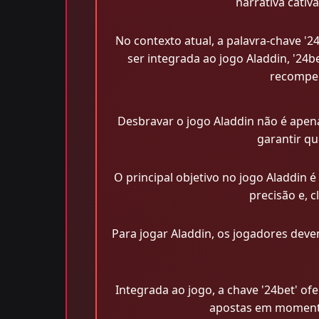
narrativa cativ
No contexto atual, a palavra-chave '24
ser integrada ao jogo Aladdin, '24
recompen
Desbravar o jogo Aladdin não é apen
garantir q
O principal objetivo no jogo Aladdin é
precisão e, 
Para jogar Aladdin, os jogadores devem
Integrada ao jogo, a chave '24bet' of
apostas em momento