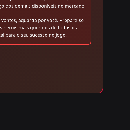
ogo dos demais disponíveis no mercado
ivantes, aguarda por você. Prepare-se
s heróis mais queridos de todos os
al para o seu sucesso no jogo.