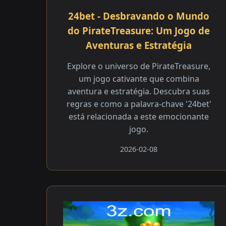
24bet - Desbravando o Mundo
do PirateTreasure: Um Jogo de
Aventuras e Estratégia
Explore o universo de PirateTreasure,
um jogo cativante que combina
aventura e estratégia. Descubra suas
regras e como a palavra-chave '24bet'
está relacionada a este emocionante
jogo.
2026-02-08