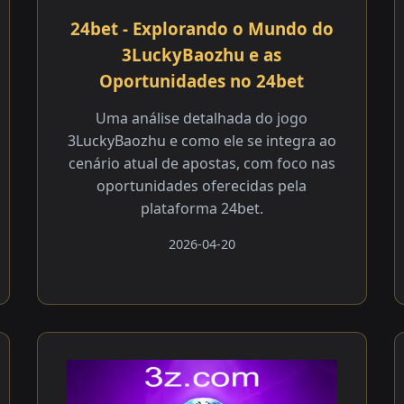
24bet - Explorando o Mundo do
3LuckyBaozhu e as
Oportunidades no 24bet
Uma análise detalhada do jogo
3LuckyBaozhu e como ele se integra ao
cenário atual de apostas, com foco nas
oportunidades oferecidas pela
plataforma 24bet.
2026-04-20