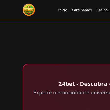
Início
Card Games
Casino
24bet - Descubra
Explore o emocionante universo