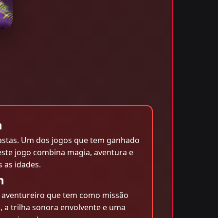
n
iastas. Um dos jogos que tem ganhado
 este jogo combina magia, aventura e
 as idades.
n
m aventureiro que tem como missão
 a trilha sonora envolvente e uma